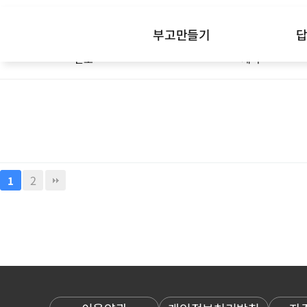
Total 27건
1 페이지
부고만들기
번호
제목
2
1